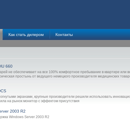
Как стать дилером
Контакты
HU 660
рей не обеспечивает на все 100% комфортное пребывание в квартире или во в
трическая простынь от ведущего немецкого производителя медицинских товаро
0CS
 изогнутыми экранами, крупные производители решили использовать инновац
тила на рынок монитор с эффектом присутствия
rver 2003 R2
ржка Windows Server 2003 R2