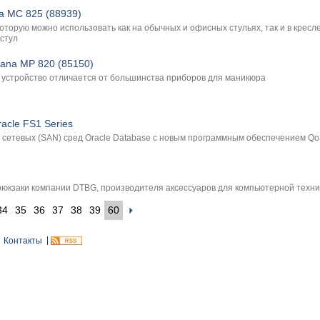
a MC 825 (88939)
которую можно использовать как на обычных и офисных стульях, так и в крес
стул
ana MP 820 (85150)
 устройство отличается от большинства приборов для маникюра
cle FS1 Series
сетевых (SAN) сред Oracle Database с новым программным обеспечением Qo
рюкзаки компании DTBG, производителя аксессуаров для компьютерной техники
34
35
36
37
38
39
60
Контакты