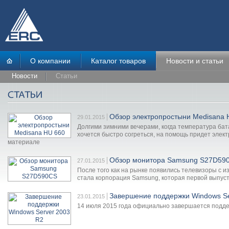
О компании
Каталог товаров
Новости и статьи
Новости
Статьи
Обзор электропростыни Medisana 
29.01.2015
Долгими зимними вечерами, когда температура бата
хочется быстро согреться, на помощь придет элек
материале
Обзор монитора Samsung S27D59
27.01.2015
После того как на рынке появились телевизоры с
стала корпорация Samsung, которая первой выпус
Завершение поддержки Windows Se
23.01.2015
14 июля 2015 года официально завершается подде