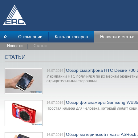
О компании
Каталог товаров
Новости и статьи
Новости
Статьи
Обзор смартфона HTC Desire 700 d
16.07.2014
У компании HTC получился по их меркам бюджетный
отрицательными сторонами
Обзор фотокамеры Samsung WB3
16.07.2014
Простая камера для человека, который любит социа
Обзор материнской платы ASRock 
16.07.2014