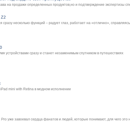
рава на продажи определенных продуктов,но и подтверждение экспертизы сп
 Z2
 сразу несколько функций – радует глаз, работает на «отлично», справляяс
0
умя устройствами сразу и станет незаменимым спутником в путешествиях
t
iPad mini with Retina в модном исполнении
 Pro уже завоевал сердца фанатов и людей, которые понимают, для чего это 