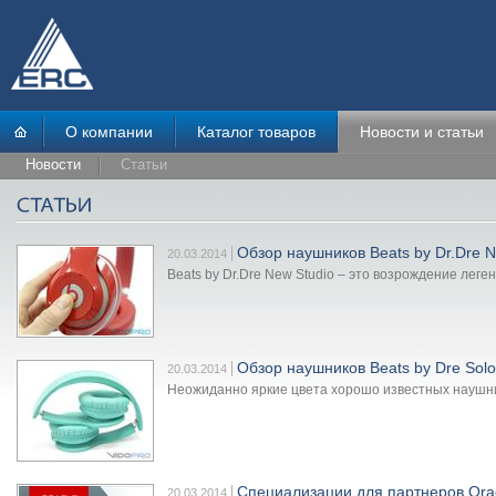
О компании
Каталог товаров
Новости и статьи
Новости
Статьи
Обзор наушников Beats by Dr.Dre N
20.03.2014
Beats by Dr.Dre New Studio – это возрождение лег
Обзор наушников Beats by Dre Sol
20.03.2014
Неожиданно яркие цвета хорошо известных наушник
Специализации для партнеров Ora
20.03.2014