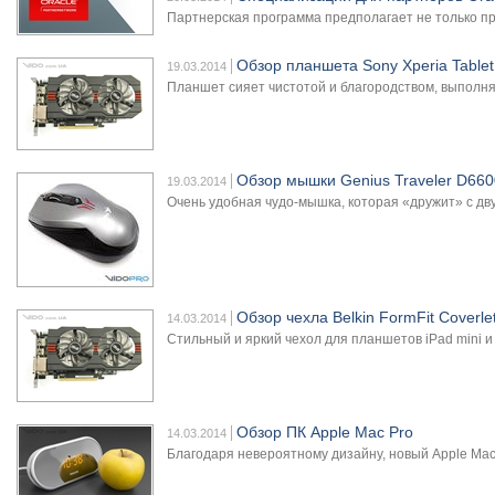
Партнерская программа предполагает не только п
Обзор планшета Sony Xperia Tablet
19.03.2014
Планшет сияет чистотой и благородством, выполняя
Обзор мышки Genius Traveler D660
19.03.2014
Очень удобная чудо-мышка, которая «дружит» с дв
Обзор чехла Belkin FormFit Coverle
14.03.2014
Стильный и яркий чехол для планшетов iPad mini и 
Обзор ПК Apple Mac Pro
14.03.2014
Благодаря невероятному дизайну, новый Apple Mac