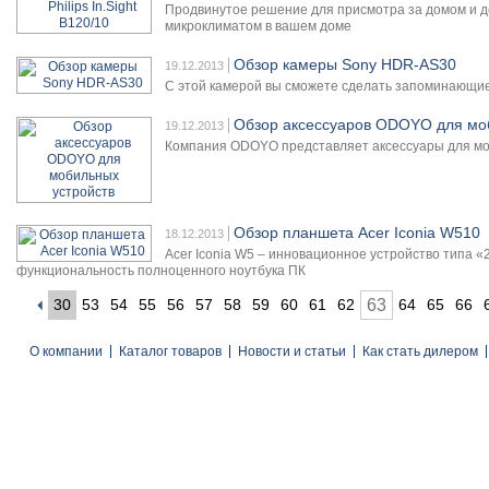
Продвинутое решение для присмотра за домом и де
микроклиматом в вашем доме
Обзор камеры Sony HDR-AS30
19.12.2013
С этой камерой вы сможете сделать запоминающиеся
Обзор аксессуаров ODOYO для мо
19.12.2013
Компания ODOYO представляет аксессуары для моб
Обзор планшета Acer Iconia W510
18.12.2013
Acer Iconia W5 – инновационное устройство типа «2
функциональность полноценного ноутбука ПК
30
53
54
55
56
57
58
59
60
61
62
63
64
65
66
О компании
Каталог товаров
Новости и статьи
Как стать дилером