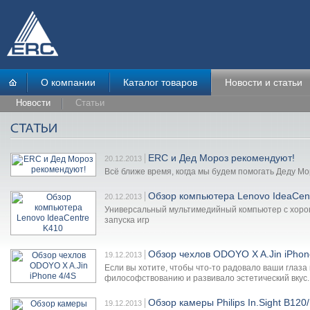
О компании
Каталог товаров
Новости и статьи
Новости
Статьи
ERC и Дед Мороз рекомендуют!
20.12.2013
Всё ближе время, когда мы будем помогать Деду Мо
Обзор компьютера Lenovo IdeaCen
20.12.2013
Универсальный мультимедийный компьютер с хоро
запуска игр
Обзор чехлов ODOYO X A.Jin iPhon
19.12.2013
Если вы хотите, чтобы что-то радовало ваши глаз
философствованию и развивало эстетический вкус..
Обзор камеры Philips In.Sight B120
19.12.2013