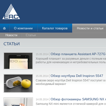
О компании
Каталог товаров
Новости и статьи
Новости
Статьи
Обзор планшета Assistant AP-72
15.05.2014
Хороший планшет за разумные деньги с полным н
работы для начинающих и нетребовательных поль
Обзор ноутбука Dell Inspiron 5547
15.05.2014
Совсем скоро ноутбук Dell Inspiron 5547 поступит
необходимый вариант
Обзор фотокамеры SAMSUNG NX m
14.05.2014
Samsung NX mini является отличной камерой для 