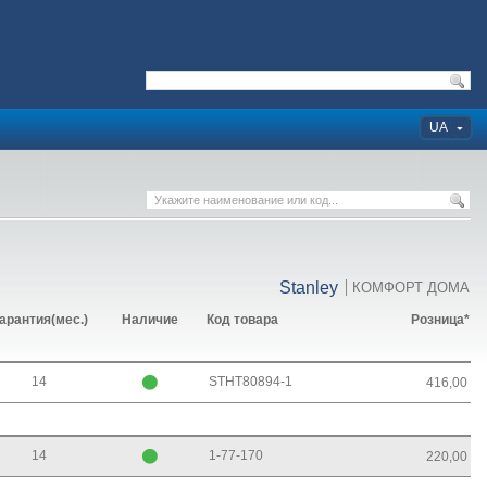
UA
Stanley
КОМФОРТ ДОМА
арантия(мес.)
Наличие
Код товара
Розница*
14
STHT80894-1
416,00
14
1-77-170
220,00