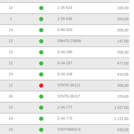
14
1-35-524
165,00
1
1-35-536
324,00
14
0-90-500
306,00
12
FMHT0-33856
147,00
12
0-34-296
355,00
12
0-34-297
477,00
24
0-34-108
410,00
12
STHT0-36121
306,00
24
STHT0-36117
379,00
12
2-34-777
1 627,00
24
2-34-775
1 131,00
24
STHT36802-0
245,00