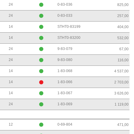
24
0-83-036
825,00
24
0-83-033
257,00
14
STHT0-83199
404,00
14
STHT0-83200
532,00
24
9-83-079
67,00
24
9-83-080
116,00
14
1-83-068
4 537,00
14
1-83-066
2 703,00
14
1-83-067
3 626,00
24
1-83-069
1 119,00
12
0-69-804
471,00