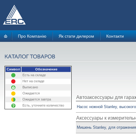
Про Компанію
Як стати дилером
Контакти
Символ
Обозначение
Есть на складе
Нет на складе
Выписано
Ожидается
Автоаксессуары для гара
Ожидается завтра
Есть, уточните количество
Насос ножной Stanley, высоког
Аксессуары к измерительн
Мишень Stanley, для отражения