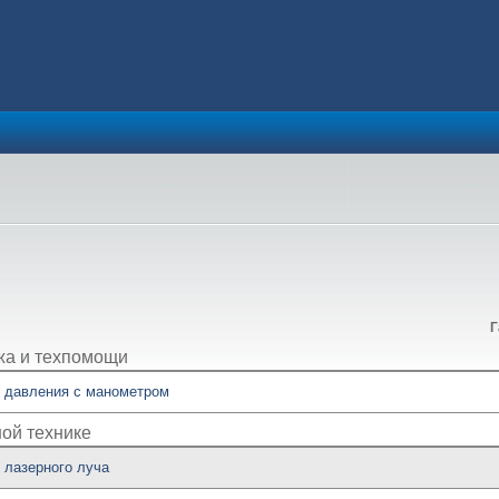
Г
жа и техпомощи
о давления с манометром
ой технике
 лазерного луча