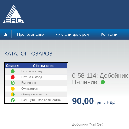
Про Компанію
Як стати дилером
Контакти
Символ
Обозначение
Есть на складе
0-58-114: Добойник
Нет на складе
Наличие:
Выписано
Ожидается
Ожидается завтра
90,00
Есть, уточните количество
грн. с НДС
Добойник "Nail Set".