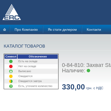
Про Компанію
Як стати дилером
Контакти
Символ
Обозначение
Есть на складе
0-84-810: Захват S
Нет на складе
Наличие:
Выписано
Ожидается
Ожидается завтра
330,00
Есть, уточните количество
грн. с НДС