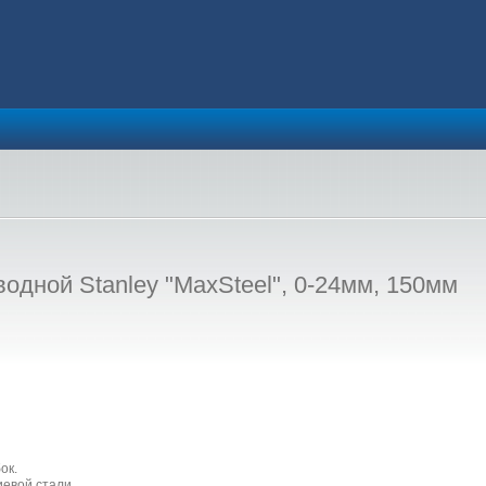
водной Stanley "MaxSteel", 0-24мм, 150мм
ок.
иевой стали.