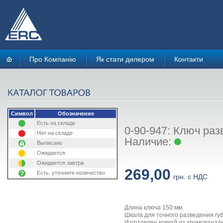
Про Компанію
Як стати дилером
Контакти
Символ
Обозначение
Есть на складе
0-90-947: Ключ раз
Нет на складе
Наличие:
Выписано
Ожидается
Ожидается завтра
269,00
Есть, уточните количество
грн. с НДС
Длина ключа 150 мм.
Шкала для точного разведения губ
Изготовлен ковкой из хромованад