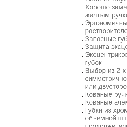
Хорошо заме
желтым ручк
Эргономичные
растворител
Запасные губ
Защита эксц
Эксцентриков
губок
Выбор из 2-х
симметрично
или двусторо
Кованые руч
Кованые эле
Губки из хр
объемной шт
продолжител