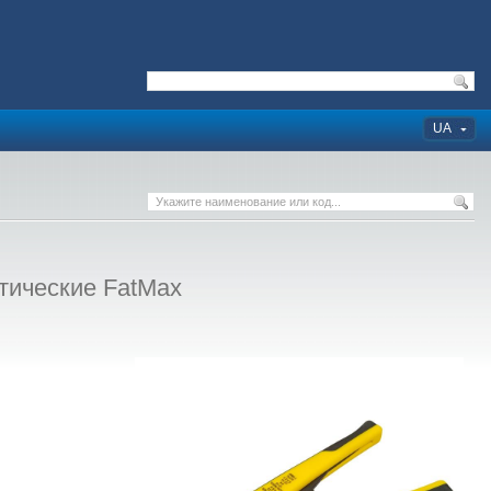
UA
тические FatMax