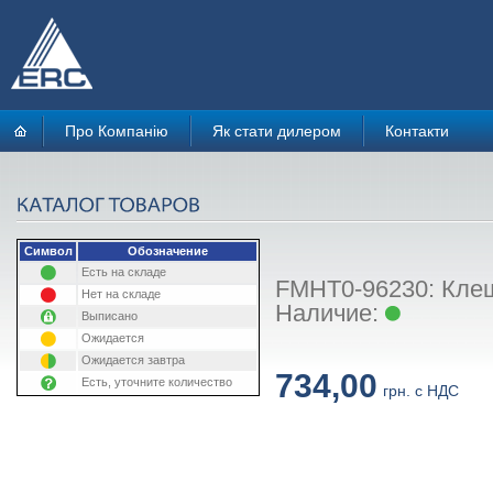
Про Компанію
Як стати дилером
Контакти
Символ
Обозначение
Есть на складе
FMHT0-96230: Клещ
Нет на складе
Наличие:
Выписано
Ожидается
Ожидается завтра
734,00
Есть, уточните количество
грн. с НДС