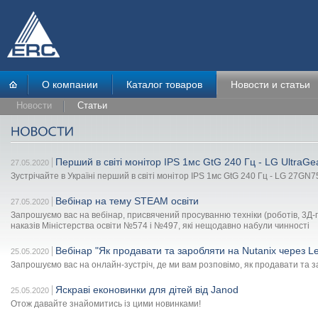
О компании
Каталог товаров
Новости и статьи
Новости
Статьи
Перший в світі монітор IPS 1мс GtG 240 Гц - LG UltraG
27.05.2020
Зустрічайте в Україні перший в світі монітор IPS 1мс GtG 240 Гц - LG 27GN7
Вебінар на тему STEAM освіти
27.05.2020
Запрошуємо вас на вебінар, присвячений просуванню техніки (роботів, 3Д-пр
наказів Міністерства освіти №574 і №497, які нещодавно набули чинності
Вебінар "Як продавати та заробляти на Nutanix через L
25.05.2020
Запрошуємо вас на онлайн-зустріч, де ми вам розповімо, як продавати та 
Яскраві еконовинки для дітей від Janod
25.05.2020
Отож давайте знайомитись із цими новинками!