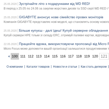
Зустрічайте літо з подарунками від WD RED!
25.05.2020
В період з 25.05 по 24.06 за закупки жорстких дисків та SSD серії WD RE
GIGABYTE анонсує нове сімейство ігрових моніторів
25.05.2020
Компанія GIGABYTE представляє нові моделі, що становлять основу нового 
Більше купуєш - далі їдеш! Купуй серверне обладн
25.05.2020
Купуй сервери HPE тільки зі складу ERC, отримуй паливні картки, відповід
Працюйте вдома, використовуючи пропозиції від Micro 
22.05.2020
Micro Focus може допомогти вашій організації залишатися продуктивними т
100
111
112
113
114
115
116
117
118
119
120
121
О компании
Каталог товаров
Новости и статьи
Как стать дилером