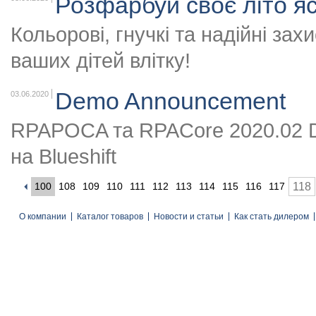
Розфарбуй своє літо я
Кольорові, гнучкі та надійні за
ваших дітей влітку!
Demo Announcement
03.06.2020
RPAPOCA та RPACore 2020.02 Do
на Blueshift
100
108
109
110
111
112
113
114
115
116
117
118
О компании
Каталог товаров
Новости и статьи
Как стать дилером