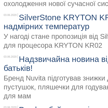
охолодження нової сучасної си
SilverStone KRYTON KR
03.06.2020
надмірних температур
У нагоді стане пропозиція від S
для процесора KRYTON KR02
Надзвичайна новина від
03.06.2020
батьків!
Бренд Nuvita підготував знижки 
пустушок, пляшечки для годува
для мам
03.06.2020