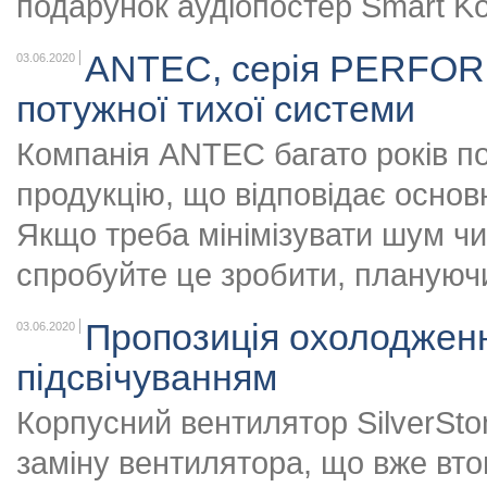
подарунок аудіопостер Smart Ko
ANTEC, серія PERFOR
03.06.2020
потужної тихої системи
Компанія ANTEC багато років п
продукцію, що відповідає основ
Якщо треба мінімізувати шум чи
спробуйте це зробити, плануюч
Пропозиція охолодження
03.06.2020
підсвічуванням
Корпусний вентилятор SilverSt
заміну вентилятора, що вже вт