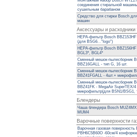
Монтажный набор Bosch WTZ27
соединения стиральной машин
сушильным барабаном
Средство для стирки Bosch дл
машин
Аксессуары и расходники 
HEPA-фильтр Bosch BBZ153HF
(для BSG6..."logo")
HEPA-фильтр Bosch BBZ156HF 
BGL3*, BGL4*
Сменный мешок-пылесборник B
BBZ16GALL - тип G, 16 шт.
Сменный мешок-пылесборник B
BBZ41FGALL - 4шт.+ микрофил
Сменный мешок-пылесборник B
BBZ41FK - MegaAir SuperTEX/4
микрофильтр(для BSN1/BSG1, т
Блендеры
Чаша блендера Bosch MUZ4MX2
MUM4
Варочные поверхности г
Варочная газовая поверхность
PBH6C5B60O -60см/4 конфорки