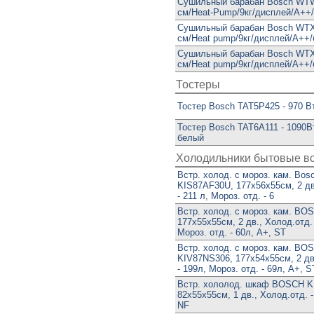
Сушильный барабан Bosch WT
см/Heat-Pump/9кг/дисплей/А++
Сушильный барабан Bosch WTX
см/Heat pump/9кг/дисплей/A++
Сушильный барабан Bosch WTX
см/Heat pump/9кг/дисплей/A++
Тостеры
Тостер Bosch TAT5P425 - 970 В
Тостер Bosch TAT6A111 - 1090В
белый
Холодильники бытовые в
Встр. холод. с мороз. кам. Bos
KIS87AF30U, 177х56х55см, 2 дв
- 211 л, Мороз. отд. - 6
Встр. холод. с мороз. кам. BO
177х55х55см, 2 дв., Холод.отд. 
Мороз. отд. - 60л, A+, ST
Встр. холод. с мороз. кам. BO
KIV87NS306, 177х54х55см, 2 дв
- 199л, Мороз. отд. - 69л, A+, S
Встр. хололод. шкаф BOSCH 
82х55х55см, 1 дв., Холод.отд. -
NF