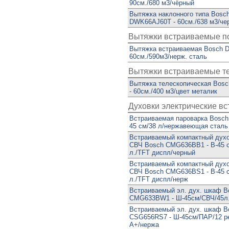
90см./680 м3/чёрный
Вытяжка наклонного типа Bosc
DWK66AJ60T - 60см./638 м3/че
Вытяжки встраиваемые п
Вытяжка встраиваемая Bosch D
60см./590м3/нерж. сталь
Вытяжки встраиваемые т
Вытяжка телескопическая Bos
- 60см./400 м3/цвет металик
Духовки электрические в
Встраиваемая пароварка Bosc
45 см/38 л/нержавеющая сталь
Встраиваемый компактный дух
СВЧ Bosch CMG636BB1 - В-45 с
л./TFT диспл/черный
Встраиваемый компактный дух
СВЧ Bosch CMG636BS1 - В-45 с
л./TFT диспл/нерж
Встраиваемый эл. дух. шкаф B
CMG633BW1 - Ш-45см/СВЧ/45л.
Встраиваемый эл. дух. шкаф B
CSG656RS7 - Ш-45см/ПАР/12 р
А+/нержа