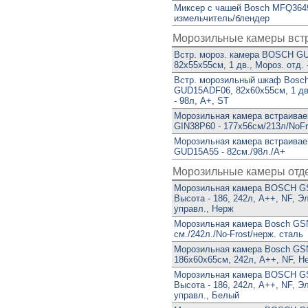
Миксер с чашей Bosch MFQ3649
измельчитель/блендер
Морозильные камеры вс
Встр. мороз. камера BOSCH G
82х55х55см, 1 дв., Мороз. отд. 
Встр. морозильный шкаф Bosc
GUD15ADF06, 82х60х55см, 1 дв.
- 98л, A+, ST
Морозильная камера встраива
GIN38P60 - 177х56см/213л/NoFr
Морозильная камера встраива
GUD15A55 - 82см./98л./А+
Морозильные камеры отд
Морозильная камера BOSCH G
Высота - 186, 242л, A++, NF, Э
управл., Нерж
Морозильная камера Bosch GS
см./242л./No-Frost/нерж. сталь
Морозильная камера Bosch GS
186x60x65см, 242л, А++, NF, Н
Морозильная камера BOSCH 
Высота - 186, 242л, A++, NF, Э
управл., Белый