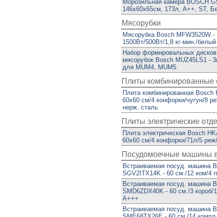
Морозильная камера BOSCH 
146x60x65см, 173л, A++, ST, Б
Мясорубки
Мясорубка Bosch MFW3520W -
1500Вт/500Вт/1,8 кг-мин./белый
Набор формировальных дисков
мясорубок Bosch MUZ45LS1 - 3м
для MUM4, MUM5
Плиты комбинированные 
Плита комбинированная Bosch 
60х60 см/4 конфорки/чугун/8 р
нерж. сталь
Плиты электрические отд
Плита электрическая Bosch HK
60х60 см/4 конфорки/71л/5 реж
Посудомоечные машины 
Встраиваемая посуд. машина 
SGV2ITX14K - 60 см./12 ком/4 
Встраиваемая посуд. машина 
SMD6ZDX40K - 60 см./3 короб/1
А+++
Встраиваемая посуд. машина 
SME68TX26E - 60 см./14 компл.