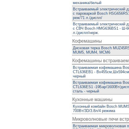
механика/белый
Встраиваемый электрический 
с пароваркой Bosch HSG656RS1
реж/71 л./диспл/
Встраиваемый электрический 
с СВЧ Bosch HMG636BS1 - Ш-6
л./диспл/нерж.
Кофемашины
Дисковая терка Bosch MUZ45RS
MUM5, MUM4, MCM6
Кофемашины встраивае
Встраиваемая кофемашина Bo
CTL636EB1 - Вх455см,Шx594см
черный
Встраиваемая кофемашина Bo
CTL636ES1 -19Бар/1600Вт/дисп
сталь - черный
Кухонные машины
Кухонный комбайн Bosch MUM
700Вт/3D/3.8л/4 режима
Микроволновые печи вст
Встраиваемая микроволновая п