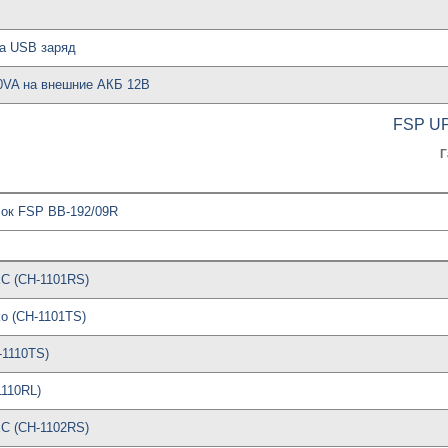
та USB заряд
00VA на внешние АКБ 12В
FSP U
Г
ок FSP BB-192/09R
C (CH-1101RS)
o (CH-1101TS)
-1110TS)
110RL)
C (CH-1102RS)