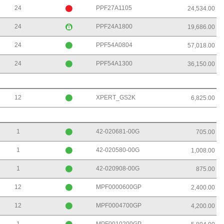
24
PPF27A1105
24,534.00
24
PPF24A1800
19,686.00
24
PPF54A0804
57,018.00
24
PPF54A1300
36,150.00
12
XPERT_GS2K
6,825.00
1
42-020681-00G
705.00
1
42-020580-00G
1,008.00
1
42-020908-00G
875.00
12
MPF0000600GP
2,400.00
12
MPF0004700GP
4,200.00