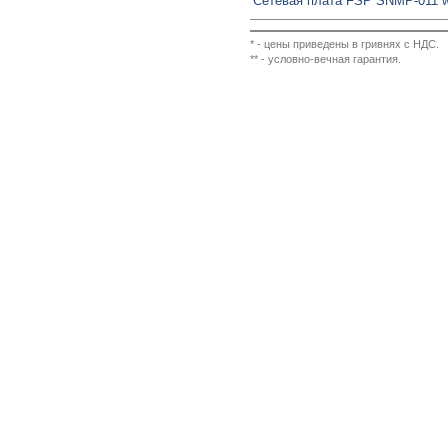
Сетевая плата FSP SNMP-011 w
* - цены приведены в гривнях с НДС.
** - условно-вечная гарантия.