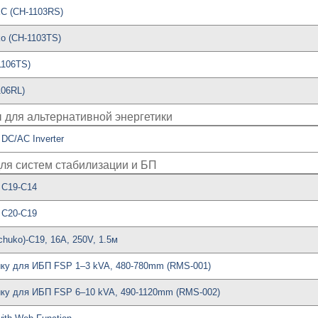
C (CH-1103RS)
o (CH-1103TS)
1106TS)
06RL)
 для альтернативной энергетики
DC/AC Inverter
ля систем стабилизации и БП
 C19-C14
 C20-C19
huko)-C19, 16A, 250V, 1.5м
ку для ИБП FSP 1–3 kVA, 480-780mm (RMS-001)
ку для ИБП FSP 6–10 kVA, 490-1120mm (RMS-002)