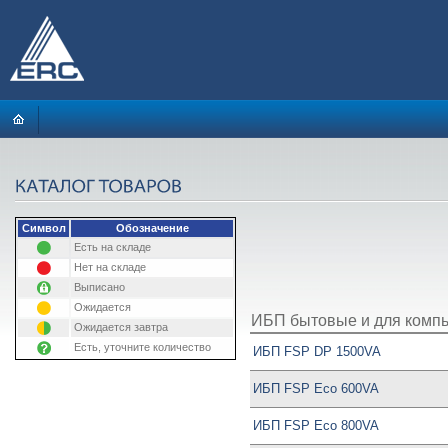
Символ
Обозначение
Есть на складе
Нет на складе
Выписано
Ожидается
ИБП бытовые и для комп
Ожидается завтра
Есть, уточните количество
ИБП FSP DP 1500VA
ИБП FSP Eco 600VA
ИБП FSP Eco 800VA