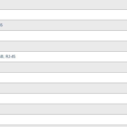
45
B, RJ-45