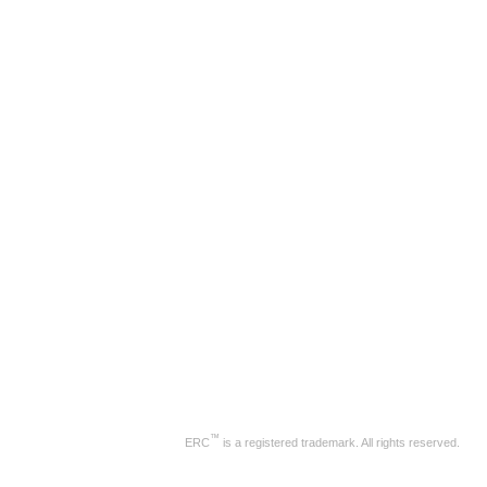
™
ERC
is a registered trademark. All rights reserved.