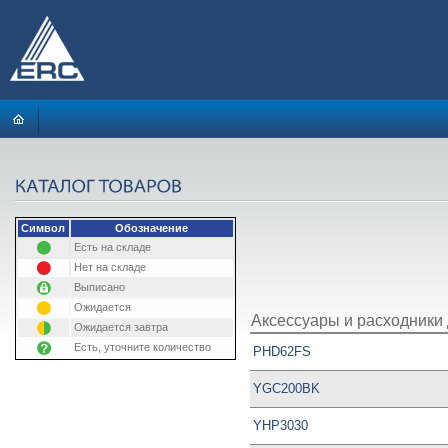
Символ
Обозначение
Есть на складе
Нет на складе
Выписано
Ожидается
Аксессуары и расходники 
Ожидается завтра
Есть, уточните количество
PHD62FS
YGC200BK
YHP3030