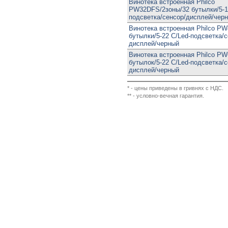
Винотека встроенная Philco
PW32DFS/2зоны/32 бутылки/5-1
подсветка/сенсор/дисплей/чер
Винотека встроенная Philco PW
бутылки/5-22 С/Led-подсветка/с
дисплей/черный
Винотека встроенная Philco PW
бутылок/5-22 С/Led-подсветка/с
дисплей/черный
* - цены приведены в гривнях с НДС.
** - условно-вечная гарантия.