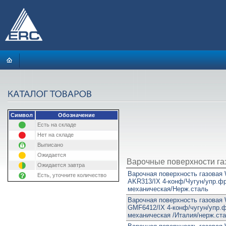
Символ
Обозначение
Есть на складе
Нет на складе
Выписано
Ожидается
Варочные поверхности г
Ожидается завтра
Варочная поверхность газовая W
Есть, уточните количество
AKR313/IX 4-конф/Чугун/упр.фр
механическая/Нерж.сталь
Варочная поверхность газовая W
GMF6412/IX 4-конф/чугун/упр.ф
механическая /Италия/нерж.ст