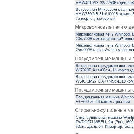
AMW4910/IX 22л/750Вт/дисплей
Встроенная Микроволновая печь
AMW730/NB 31л/1000Вт/гриль 
сенсорне упр./черный
Микроволновые печи отд
Микроволновая печь Whirlpoo
20л/700Вт/механическая/Черны
Микроволновая печь Whirlpoo
25л/900Вт/Гриль/элект.управле
Посудомоечные машины 
Встроенная посудомоечная маш
WI7020P A++/60см./14 компл./
Встроенная посудомоечная маш
WSIC 3M27 C A++/45см./10 ком
Посудомоечные машины о
Посудомоечная машина Whirlp
A++/60см./14 компл./дисплей
Стирально-сушильные ма
Стир.-сушильная машина Whirlp
FWDG97168BEU, 9кг (7кг), 1600,
60см, Дисплей, Инвертор, Бел