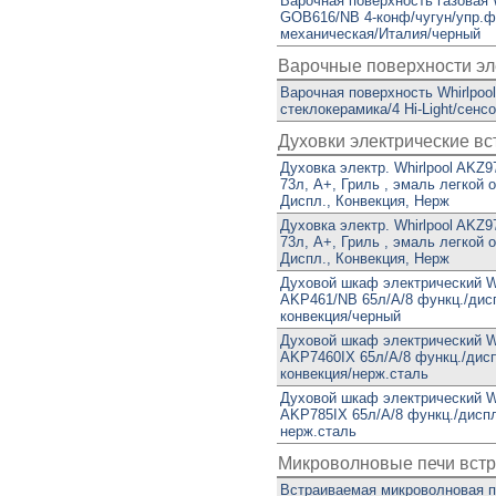
Варочная поверхность газовая W
GOB616/NB 4-конф/чугун/упр.ф
механическая/Италия/черный
Варочные поверхности эл
Варочная поверхность Whirlpo
стеклокерамика/4 Hi-Light/сенс
Духовки электрические в
Духовка электр. Whirlpool AKZ9
73л, A+, Гриль , эмаль легкой о
Диспл., Конвекция, Нерж
Духовка электр. Whirlpool AKZ9
73л, A+, Гриль , эмаль легкой о
Диспл., Конвекция, Нерж
Духовой шкаф электрический Wh
AKP461/NB 65л/А/8 функц./дис
конвекция/черный
Духовой шкаф электрический Wh
AKP7460IX 65л/А/8 функц./дис
конвекция/нерж.сталь
Духовой шкаф электрический Wh
AKP785IX 65л/А/8 функц./диспл
нерж.сталь
Микроволновые печи вст
Встраиваемая микроволновая пе