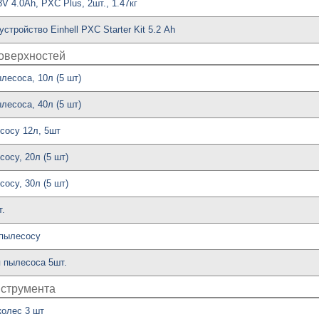
V 4.0Ah, PXC Plus, 2шт., 1.47кг
стройство Einhell PXC Starter Kit 5.2 Аh
поверхностей
лесоса, 10л (5 шт)
лесоса, 40л (5 шт)
сосу 12л, 5шт
осу, 20л (5 шт)
осу, 30л (5 шт)
т.
 пылесосу
я пылесоса 5шт.
нструмента
колес 3 шт