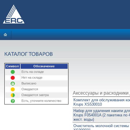
Символ
Обозначение
Есть на складе
Нет на складе
Выписано
Ожидается
Аксессуары и расходники 
Ожидается завтра
Комплект для обслуживания к
Есть, уточните количество
Krups XS530010
Набор для удаления накипи дл
Krups F054001A (2 пакетика по 4
жест. воды)
Очиститель молочной систем