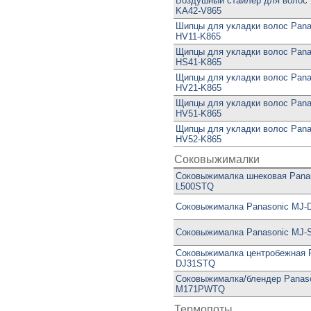
Воздушный стайлер для волос 
KA42-V865
Шипцы для укладки волос Pana
HV11-K865
Щипцы для укладки волос Pana
HS41-K865
Щипцы для укладки волос Pana
HV21-K865
Щипцы для укладки волос Pana
HV51-K865
Щипцы для укладки волос Pana
HV52-K865
Соковыжималки
Cоковыжималка шнековая Pana
L500STQ
Соковыжималка Panasonic MJ
Соковыжималка Panasonic MJ
Соковыжималка центробежная P
DJ31STQ
Соковыжималка/блендер Panaso
M171PWTQ
Термопоты