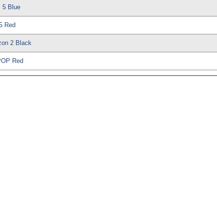
 5 Blue
5 Red
on 2 Black
POP Red