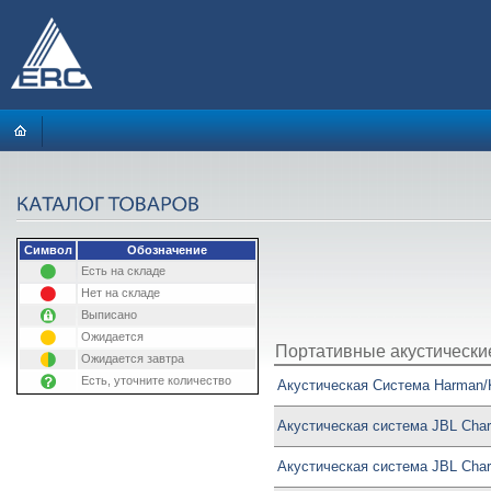
Символ
Обозначение
Есть на складе
Нет на складе
Выписано
Ожидается
Портативные акустически
Ожидается завтра
Есть, уточните количество
Акустическая Система Harman/K
Акустическая система JBL Char
Акустическая система JBL Char