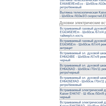
Вытяжка телескопическая Kaise
EA644ElfEmEco - Шx60см./610м
ретро/бежевый
Вытяжка телескопическая Kai
- Шx60см./910м3/3 скорости/LE
Духовки электрические в
Встраиваемый газовый духовой
EG6345ElfEm - Шx60см./67л/4 
таймер/сл.кость
Встраиваемый газовый духовой
EG6345Em - Шx60см./67л/4 реж
антрацит
Встраиваемый эл. духовой шка
EH6424BE - Шx60см./67л/8 реж
черный
Встраиваемый эл. духовой шка
EH6426AD - Шx60см./70л/11 ре
ретро/черный
Встраиваемый эл. духовой шка
EH6426ElfAD - Шx60см./70л/11 
ретро/бежевый
Встраиваемый электрический 
Kaiser EH4747 - Ш 45см./50л/8 
черный
Встраиваемый электрический 
Kaiser EH4796AD - Шx45см./50л