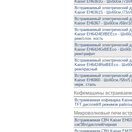
Kaiser EH6361G - Шx60см./73л/
Встраиваемый электрический 
Kaiser EH6361S - Шx60см./73л/
Встраиваемый электрический 
Kaiser EH6367 - Шx60см./69л/1
Встраиваемый электрический 
Kaiser EH6424ElfBEEco - Шx60с
реж/слон. кость
Встраиваемый электрический 
Kaiser EH6424GrBEEco - Шx60с
реж/графит
Встраиваемый электрический 
Kaiser EH6424RotBEEco - Шx60
реж/красный
Встраиваемый электрический 
Kaiser EH6960 - Шx60см./58л/5
нерж. сталь
Кофемашины встраивае
Встраиваемая кофеварка Kaise
TFT дисплей/8 режимов работы
Микроволновые печи вст
Встраиваемая СВЧ Kaiser EH631
см/38л/дисплей/черная
Встраиваемая СВЧ Kaiser EM25