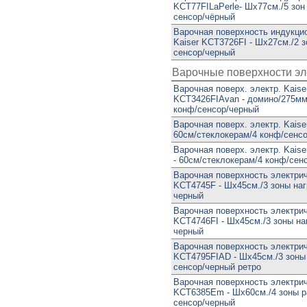
KCT77FILaPerle- Шx77см./5 зон 
сенсор/чёрный
Варочная поверхность индукци
Kaiser KCT3726FI - Шx27см./2 з
сенсор/черный
Варочные поверхности эл
Варочная поверх. электр. Kaise
KCT3426FIAvan - домино/275мм
конф/сенсор/черный
Варочная поверх. электр. Kaise
60см/стеклокерам/4 конф/сенс
Варочная поверх. электр. Kai
- 60см/стеклокерам/4 конф/сен
Варочная поверхность электрич
KCT4745F - Шx45см./3 зоны наг
черный
Варочная поверхность электрич
KCT4746FI - Шx45см./3 зоны на
черный
Варочная поверхность электрич
KCT4795FIAD - Шx45см./3 зоны 
сенсор/черный ретро
Варочная поверхность электрич
KCT6385Em - Шx60см./4 зоны р
сенсор/черный