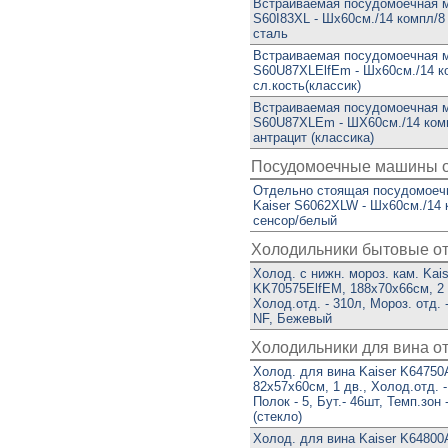
Встраиваемая посудомоечная м
S60I83XL - Шx60см./14 компл/8
сталь
Встраиваемая посудомоечная м
S60U87XLElfEm - Шx60см./14 ко
сл.кость(классик)
Встраиваемая посудомоечная м
S60U87XLEm - ШX60см./14 комп
антрацит (классика)
Посудомоечные машины о
Отдельно стоящая посудомоеч
Kaiser S6062XLW - Шx60см./14 
сенсор/белый
Холодильники бытовые о
Холод. с нижн. мороз. кам. Kais
KK70575ElfEM, 188х70х66см, 2 
Холод.отд. - 310л, Мороз. отд. 
NF, Бежевый
Холодильники для вина о
Холод. для вина Kaiser K64750
82х57х60см, 1 дв., Холод.отд. -
Полок - 5, Бут.- 46шт, Темп.зон 
(стекло)
Холод. для вина Kaiser K64800