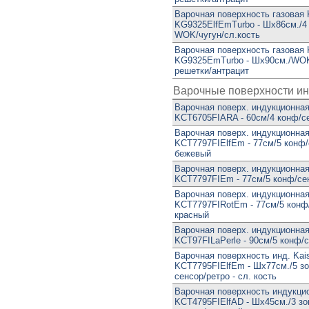
Варочная поверхность газовая 
KG9325ElfEmTurbo - Шx86см./4
WOK/чугун/сл.кость
Варочная поверхность газовая 
KG9325EmTurbo - Шx90см./WOK
решетки/антрацит
Варочные поверхности и
Варочная поверх. индукционная
KCT6705FIARA - 60см/4 конф/с
Варочная поверх. индукционная
KCT7797FIElfEm - 77см/5 конф/
бежевый
Варочная поверх. индукционная
KCT7797FIEm - 77см/5 конф/се
Варочная поверх. индукционная
KCT7797FIRotEm - 77см/5 конф
красный
Варочная поверх. индукционная
KCT97FILaPerle - 90см/5 конф/
Варочная поверхность инд. Kai
KCT7795FIElfEm - Шx77см./5 зо
сенсор/ретро - сл. кость
Варочная поверхность индукцио
KCT4795FIElfAD - Шx45см./3 зо