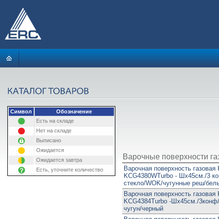
Символ
Обозначение
Есть на складе
Нет на складе
Выписано
Ожидается
Варочные поверхности г
Ожидается завтра
Варочная поверхность газовая 
Есть, уточните количество
KCG4380WTurbo - Шx45см./3 к
стекло/WOK/чугунные реш/бел
Варочная поверхность газовая 
KCG4384Turbo -Шx45см./3конф
чугун/черный