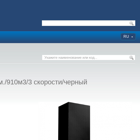
RU
./910м3/3 скорости/черный