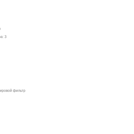
0
а: 3
жировой фильтр