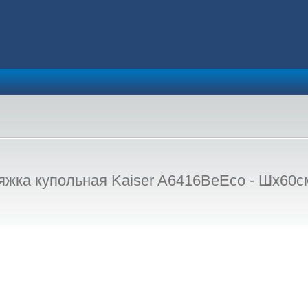
ка купольная Kaiser A6416BeEco - Шx60см