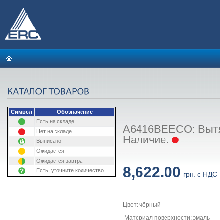
Символ
Обозначение
Есть на складе
A6416BEECO: Вытяж
Нет на складе
Наличие:
Выписано
Ожидается
Ожидается завтра
8,622.00
Есть, уточните количество
грн. с НДС
Цвет: чёрный
Материал поверхности: эмаль