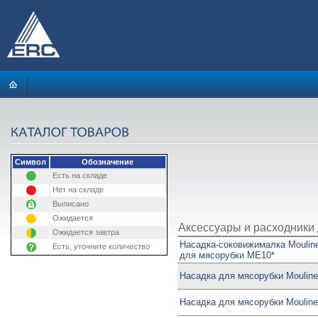
Символ
Обозначение
Есть на складе
Нет на складе
Выписано
Ожидается
Аксессуары и расходники 
Ожидается завтра
Насадка-соковижималка Moulin
Есть, уточните количество
для мясорубки ME10*
Насадка для мясорубки Moulin
Насадка для мясорубки Moulin