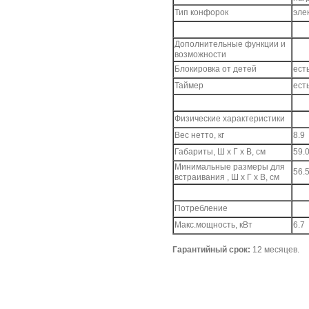
Тип конфорок
эле
Дополнительные функции и
возможности
Блокировка от детей
ест
Таймер
ест
Физические характеристики
Вес нетто, кг
8.9
Габариты, Ш x Г x В, см
59.0
Минимальные размеры для
56.5
встраивания , Ш x Г x В, см
Потребление
Макс.мощность, кВт
6.7
Гарантийный срок:
12 месяцев.