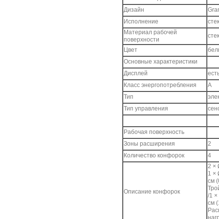
Дизайн
Gra
Исполнение
сте
Материал рабочей
сте
поверхности
Цвет
бел
Основные характеристики
Дисплей
ест
Класс энергопотребления
A
Тип
эле
Тип управления
сен
Рабочая поверхность
Зоны расширения
2
Количество конфорок
4
2 × 
1 × 
см (
Тро
Описание конфорок
/1 ×
см (
Рас
наг