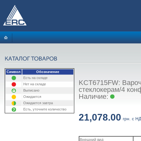
Символ
Обозначение
Есть на складе
KCT6715FW: Варочн
Нет на складе
стеклокерам/4 кон
Выписано
Наличие:
Ожидается
Ожидается завтра
Есть, уточните количество
21,078.00
грн. с Н
Внешний вид