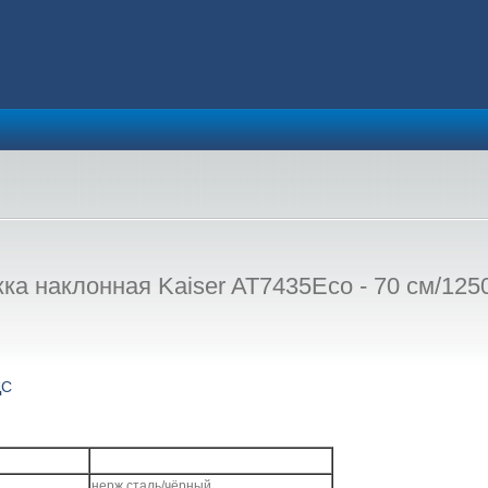
а наклонная Kaiser AT7435Eco - 70 см/1250
ДС
нерж.сталь/чёрный