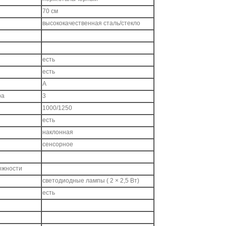
70 см
высококачественная сталь/стекло
есть
есть
A
ра
3
1000/1250
есть
наклонная
сенсорное
ожности
светодиодные лампы ( 2 × 2,5 Вт)
есть