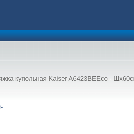
ка купольная Kaiser A6423BEEco - Шx60см
ДС