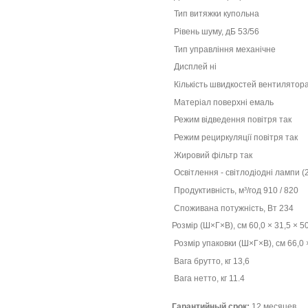
Тип витяжки купольна
Рівень шуму, дБ 53/56
Тип управління механічне
Дисплей ні
Кількість швидкостей вентилятора
Матеріал поверхні емаль
Режим відведення повітря так
Режим рециркуляції повітря так
Жировий фільтр так
Освітлення - світлодіодні лампи (2
Продуктивність, м³/год 910 / 820
Споживана потужність, Вт 234
Розмір (Ш×Г×В), см 60,0 × 31,5 × 5
Розмір упаковки (Ш×Г×В), см 66,0 ×
Вага брутто, кг 13,6
Вага нетто, кг 11.4
Гарантийный срок:
12 месяцев.