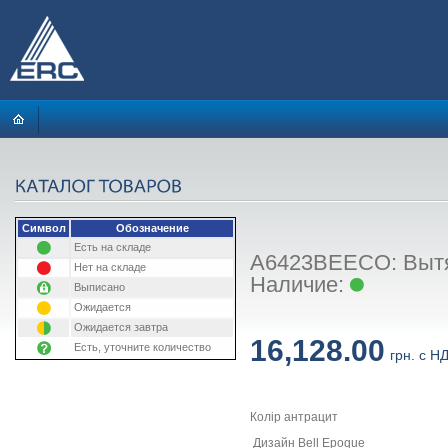
Символ
Обозначение
Есть на складе
A6423BEECO: Вытяж
Нет на складе
Наличие:
Выписано
Ожидается
Ожидается завтра
16,128.00
Есть, уточните количество
грн. с Н
Колір антрацит
Дизайн Bell Epoque