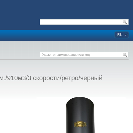
RU
./910м3/3 скорости/ретро/черный