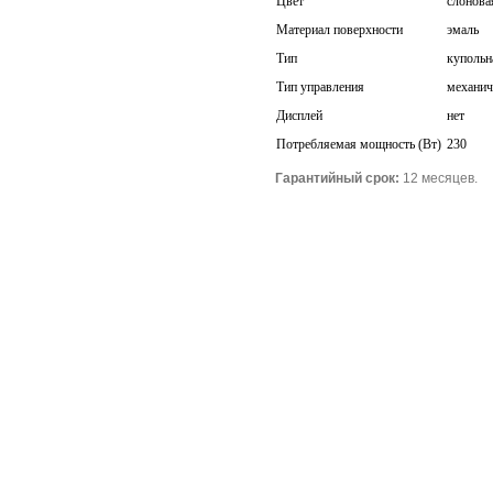
Цвет
слонова
Материал поверхности
эмаль
Тип
купольн
Тип управления
механич
Дисплей
нет
Потребляемая мощность (Вт)
230
Гарантийный срок:
12 месяцев.