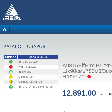
Символ
Обозначение
Есть на складе
A9315ElfEm: Вытяж
Нет на складе
Шx90см./780м3/3ск
Выписано
Наличие:
Ожидается
Ожидается завтра
Есть, уточните количество
12,891.00
грн. с Н