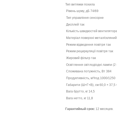
Тип витяжки похила
Рівень шуму, дБ 74/69
Тип управління сенсорне
Дисплей так
Кількість швидкостей вентилятора
Матеріал поверхні метал/скляни
Режим відведення повітря так
Режим рециркуляції повітря так
Жировий фільтр так
Освітлення світлодіодні лампи (2 
Споживана потужність, Вт 384
Продуктивність, м³/год 1000/1250
Габарити (Ш×Г×В), см 60,0 × 37,5 
Вага брутто, кг 14,5
Вага нетто, кг 11,8
Гарантийный срок:
12 месяцев.