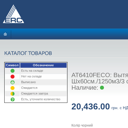
Символ
Обозначение
Есть на складе
AT6410FECO: Вытя
Нет на складе
Шx60см./1250м3/3 
Выписано
Наличие:
Ожидается
Ожидается завтра
Есть, уточните количество
20,436.00
грн. с Н
Колір чорний