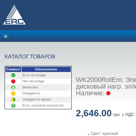
Символ
Обозначение
Есть на складе
WK2000RotEm: Элек
Нет на складе
дисковый нагр. эл/
Выписано
Наличие:
Ожидается
Ожидается завтра
Есть, уточните количество
2,646.00
грн. с НДС
Цвет: красный