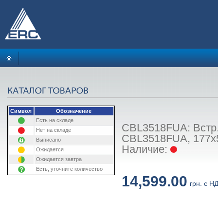
Символ
Обозначение
Есть на складе
CBL3518FUA: Встр.
Нет на складе
CBL3518FUA, 177х54
Выписано
Наличие:
Ожидается
Ожидается завтра
Есть, уточните количество
14,599.00
грн. с Н