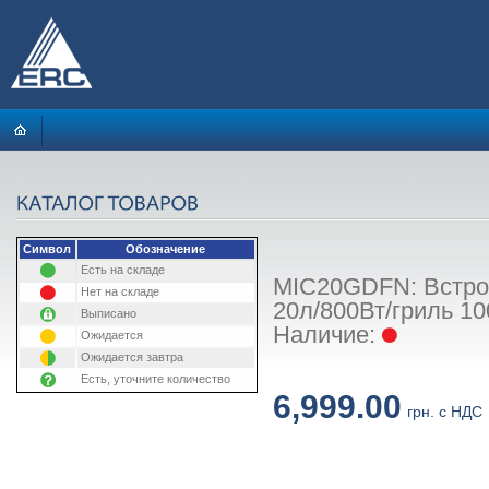
Символ
Обозначение
Есть на складе
MIC20GDFN: Встро
Нет на складе
20л/800Вт/гриль 1
Выписано
Наличие:
Ожидается
Ожидается завтра
Есть, уточните количество
6,999.00
грн. с НДС