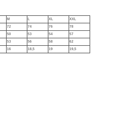
M
L
XL
XXL
72
74
76
78
50
53
54
57
53
56
58
62
16
18,5
19
19,5