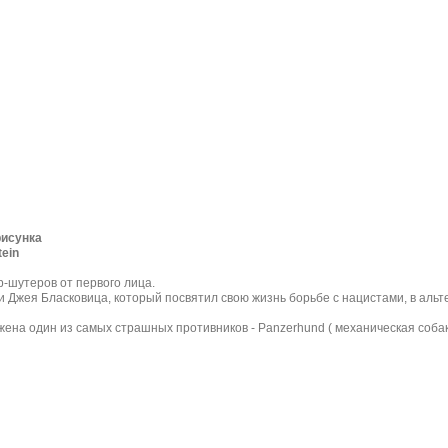
рисунка
ein
гр-шутеров от первого лица.
 Джея Бласковица, который посвятил свою жизнь борьбе с нацистами, в альт
жена один из самых страшных противников - Panzerhund ( механическая соба