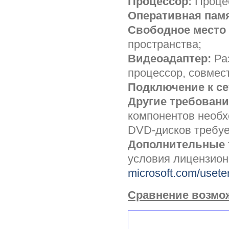
Процессор:
Процес
Оперативная пам
Свободное место 
пространства;
Видеоадаптер:
Раз
процессор, совмес
Подключение к се
Другие требования
компонентов необх
DVD-дисков требуе
Дополнительные т
условия лицензион
microsoft.com/uset
Сравнение возмож