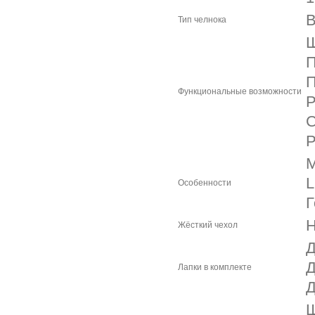
В
Тип челнока
Ш
П
П
Функциональные возможности
Р
С
Р
М
L
Особенности
Г
Н
Жёсткий чехол
Д
Д
Лапки в комплекте
Д
Ш