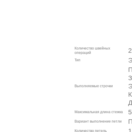
Количество швейных
2
операций
Э
Тип
З
Э
Выполняемые строчки
К
Д
5
Максимальная длина стежка
П
Вариант выполнение петли
1
Количество петель