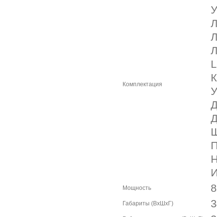
У
Л
Л
Л
L
К
Комплектация
У
Д
Д
Ш
П
Н
И
8
Мощность
3
Габариты (ВхШхГ)