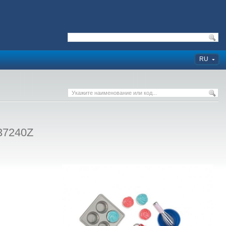
RU
37240Z