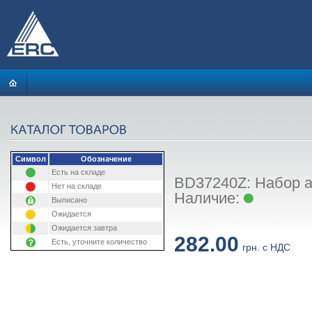
Символ
Обозначение
Есть на складе
BD37240Z: Набор а
Нет на складе
Наличие:
Выписано
Ожидается
Ожидается завтра
282.00
Есть, уточните количество
грн. с НДС