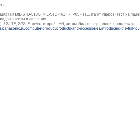
тик;
артам MIL-STD-810G, MIL-STD-461F и IP65 - защита от ударов (тест на падение
епадов высоты и давления;
: 3G/LTE, GPS, Firewire, второй LAN, автомобильное крепление, репликатор по
ss.panasonic.ru/computer-product/products-and-accessories/introducing-the-full-t