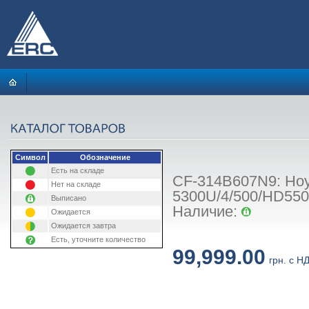
Символ
Обозначение
Есть на складе
CF-314B607N9: Ноу
Нет на складе
5300U/4/500/HD55
Выписано
Наличие:
Ожидается
Ожидается завтра
Есть, уточните количество
99,999.00
грн. с Н