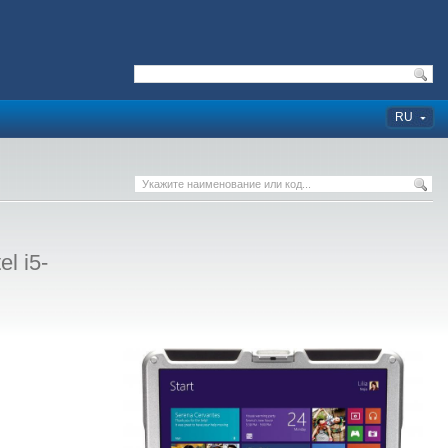
RU
l i5-