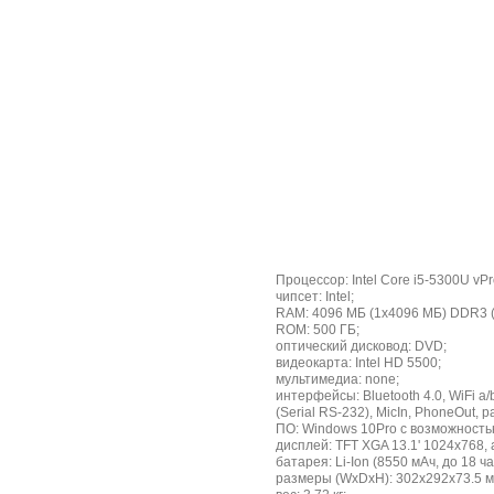
Процессор: Intel Core i5-5300U vPr
чипсет: Intel;
RAM: 4096 MБ (1x4096 МБ) DDR3 (м
ROM: 500 ГБ;
оптический дисковод: DVD;
видеокарта: Intel HD 5500;
мультимедиа: none;
интерфейсы: Bluetooth 4.0, WiFi a/
(Serial RS-232), MicIn, PhoneOut,
ПО: Windows 10Pro c возможность
дисплей: TFT XGA 13.1' 1024x768, 
батарея: Li-Ion (8550 мАч, до 18 
размеры (WxDxH): 302x292x73.5 м