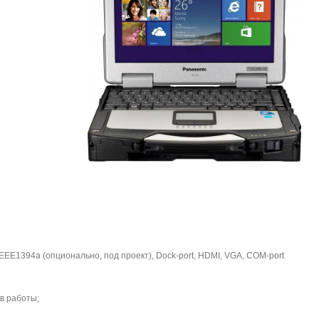
, IEEE1394a (опционально, под проект), Dock-port, HDMI, VGA, COM-port
ов работы;