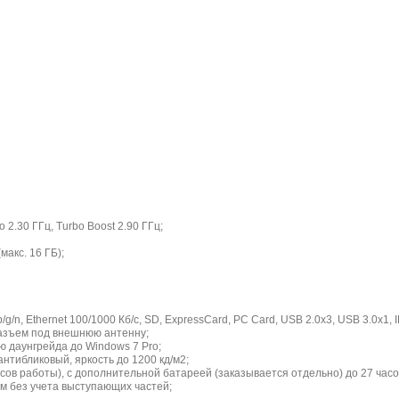
o 2.30 ГГц, Turbo Boost 2.90 ГГц;
акс. 16 ГБ);
b/g/n, Ethernet 100/1000 Кб/с, SD, ExpressCard, PC Card, USB 2.0x3, USB 3.0x1
 разъем под внешнюю антенну;
ю даунгрейда до Windows 7 Pro;
антибликовый, яркость до 1200 кд/м2;
часов работы), с дополнительной батареей (заказывается отдельно) до 27 час
м без учета выступающих частей;