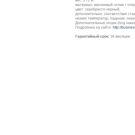
вес: 3.72 кг;
материал: магниевый сплав + плас
цвет: серебристо-черный;
дополнительно: соответствие станд
низких температур, падения, пер
Дополнительные опции (под заказ)
Подробнее на сайте:
http://busine
Гарантийный срок:
36 месяцев.