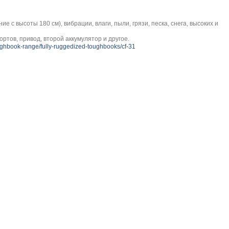
 с высоты 180 см), вибрации, влаги, пыли, грязи, песка, снега, высоких и
ртов, привод, второй аккумулятор и другое.
oughbook-range/fully-ruggedized-toughbooks/cf-31