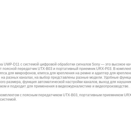
 UWP-D11 с системой цифровой обработки сигналов Sony — это высокое кач
т поясной передатчик UTX-B03 и портативный приемник URX-P03. В комплект
ипса для микрофонов, клипса для крепления на ремне и адаптер для крепле
а) на разных каналах, на выбор представлены разные модели. Удобные функц
го размера, функция автоматической настройки каналов, выход для наушник
ком и подходит для применения в видеожурналистике и видеопроизводстве.
комплектом с поясным передатчиком UTX-B03, портативным приемником URX-
системой.