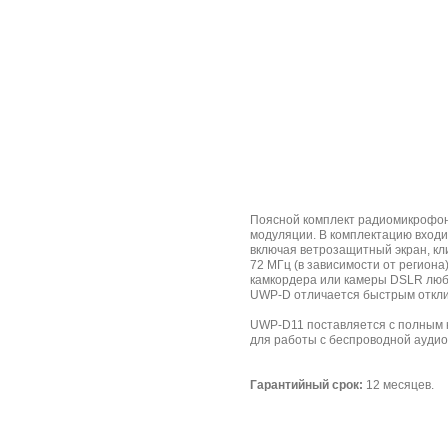
Поясной комплект радиомикрофона
модуляции. В комплектацию входи
включая ветрозащитный экран, кл
72 МГц (в зависимости от регион
камкордера или камеры DSLR любо
UWP-D отличается быстрым откли
UWP-D11 поставляется с полным 
для работы с беспроводной аудио
Гарантийный срок:
12 месяцев.