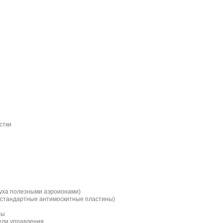
стки
уха полезными аэроионами)
 стандартные антимоскитные пластины)
ты
нели управления