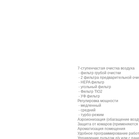
7-ступенчастая очистка воздуха
- фильтр грубой очистки
- 2 фильтра предварительной очи
- HEPA фильтр
- угольный фильтр
- Фильтр TlO2
- УФ фильтр
Регулировка мощности
- медленный
- средний
- турбо-режим
Аэроионизация (обагащение возд
Защита от комаров (применяются
Ароматизация помещения
Удобное программирование рабо
Управление пультом д/у или с па