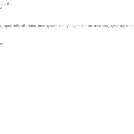
 55 Вт
м
, гарантийный талон, инструкция, гранулы для араматизатора, пульт д/у, пл
ия