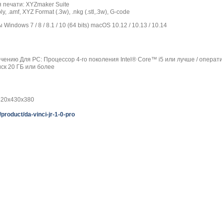
печати: XYZmaker Suite
.ply, .amf, XYZ Format (.3w), .nkg (.stl,.3w), G-code
dows 7 / 8 / 8.1 / 10 (64 bits) macOS 10.12 / 10.13 / 10.14
ению Для PC: Процессор 4-го поколения Intel® Core™ i5 или лучше / операти
иск 20 ГБ или более
420x430x380
product/da-vinci-jr-1-0-pro