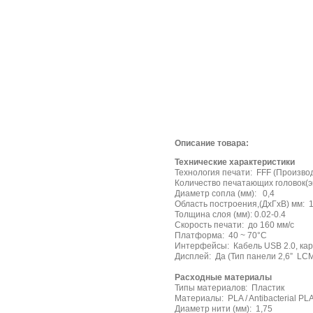
Описание товара:
Технические характеристики
Технология печати: FFF (Произво
Количество печатающих головок(э
Диаметр сопла (мм): 0,4
Область построения,(ДхГxВ) мм: 
Толщина слоя (мм): 0.02-0.4
Скорость печати: до 160 мм/с
Платформа: 40 ~ 70°C
Интерфейсы: Кабель USB 2.0, ка
Дисплей: Да (Тип панели 2,6” LC
Расходные материалы
Типы материалов: Пластик
Материалы: PLA / Antibacterial PLA
Диаметр нити (мм): 1,75