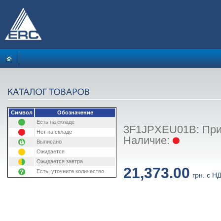
Символ
Обозначение
Есть на складе
3F1JPXEU01B: Принт
Нет на складе
Наличие:
Выписано
Ожидается
Ожидается завтра
21,373.00
Есть, уточните количество
грн. с Н