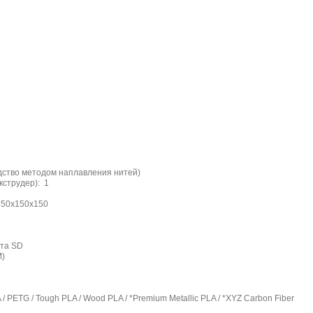
дство методом наплавления нитей)
кструдер): 1
150х150х150
рта SD
M)
 / PETG / Tough PLA / Wood PLA / *Premium Metallic PLA / *XYZ Carbon Fiber