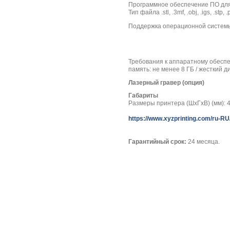
Программное обеспечение ПО для 
Тип файла .stl, .3mf, .obj, .igs, .stp, 
Поддержка операционной системы Win
Требования к аппаратному обеспеч
память: не менее 8 ГБ / жесткий д
Лазерный гравер (опция)
Габариты
Размеры принтера (ШхГхВ) (мм): 
https://www.xyzprinting.com/ru-RU/
Гарантийный срок:
24 месяца.