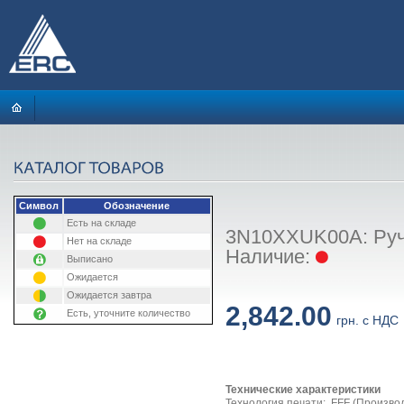
Символ
Обозначение
Есть на складе
3N10XXUK00A: Ручка
Нет на складе
Наличие:
Выписано
Ожидается
Ожидается завтра
2,842.00
Есть, уточните количество
грн. с НДС
Технические характеристики
Технология печати: FFF (Произво