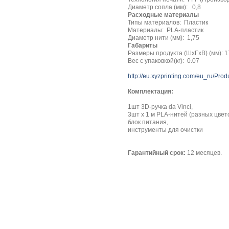
Диаметр сопла (мм): 0,8
Расходные материалы
Типы материалов: Пластик
Материалы: PLA-пластик
Диаметр нити (мм): 1,75
Габариты
Размеры продукта (ШхГхВ) (мм): 
Вес с упаковкой(кг): 0.07
http://eu.xyzprinting.com/eu_ru/Pro
Комплектация:
1шт 3D-ручка da Vinci,
3шт х 1 м PLA-нитей (разных цвет
блок питания,
инструменты для очистки
Гарантийный срок:
12 месяцев.