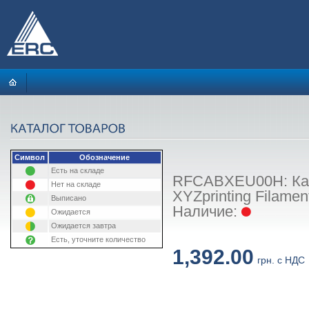
Символ
Обозначение
Есть на складе
RFCABXEU00H: Кату
Нет на складе
XYZprinting Filament
Выписано
Наличие:
Ожидается
Ожидается завтра
Есть, уточните количество
1,392.00
грн. с НДС