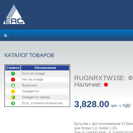
Символ
Обозначение
Есть на складе
RUGNRXTW15E: Фото
Нет на складе
Наличие:
Выписано
Ожидается
Ожидается завтра
3,828.00
Есть, уточните количество
грн. с НДС
Бутылка с фотополимером XYZprint
для Nobel 1.0, Nobel 1.0A .
Для 3L10XXEU00E; 3L10AXEU01H