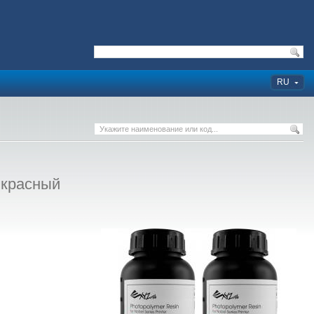
RU
 красный