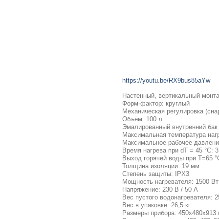
https://youtu.be/RX9bus85aYw
Настенный, вертикальный монт
Форм-фактор: круглый
Механическая регулировка (сна
Объём: 100 л
Эмалированный внутренний бак
Максимальная температура нагр
Максимальное рабочее давление
Время нагрева при dT = 45 °C: 
Выход горячей воды при T=65 °C
Толщина изоляции: 19 мм
Степень защиты: IPX3
Мощность нагревателя: 1500 Вт
Напряжение: 230 В / 50 А
Вес пустого водонагревателя: 2
Вес в упаковке: 26,5 кг
Размеры прибора: 450x480x913