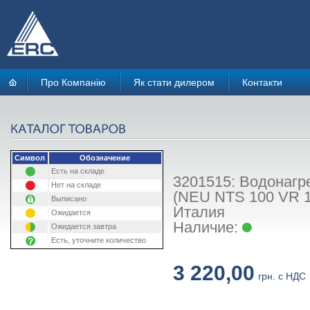
Про Компанію
Як стати дилером
Контакти
Символ
Обозначение
Есть на складе
3201515: Водонагр
Нет на складе
(NEU NTS 100 VR 1.
Выписано
Италия
Ожидается
Наличие:
Ожидается завтра
Есть, уточните количество
3 220,00
грн. с НДС