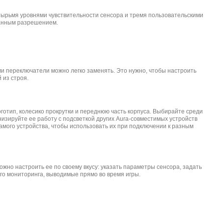
етырьмя уровнями чувствительности сенсора и тремя пользовательскими
ранным разрешением.
и переключатели можно легко заменять. Это нужно, чтобы настроить
 из строя.
логотип, колесико прокрутки и переднюю часть корпуса. Выбирайте среди
изируйте ее работу с подсветкой других Aura-совместимых устройств
амого устройства, чтобы использовать их при подключении к разным
ожно настроить ее по своему вкусу: указать параметры сенсора, задать
ого мониторинга, выводимые прямо во время игры.