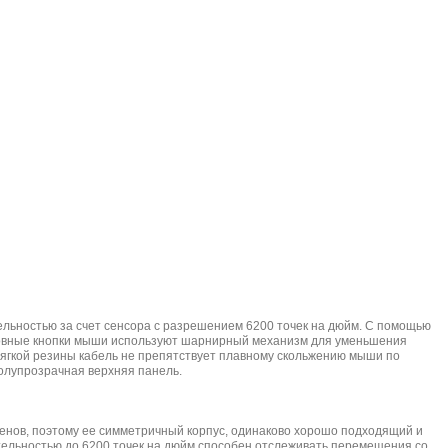
тельностью за счет сенсора с разрешением 6200 точек на дюйм. С помощью
новные кнопки мыши используют шарнирный механизм для уменьшения
мягкой резины кабель не препятствует плавному скольжению мыши по
полупрозрачная верхняя панель.
енов, поэтому ее симметричный корпус, одинаково хорошо подходящий и
вительностью до 6200 точек на дюйм способен отслеживать перемещения со