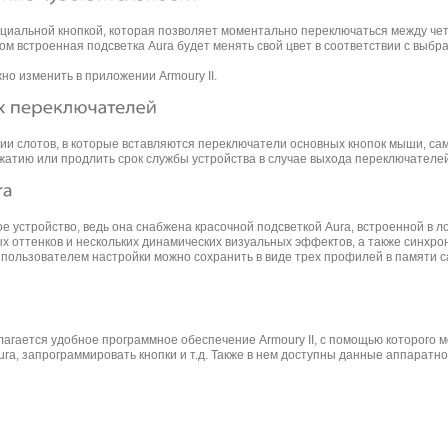
специальной кнопкой, которая позволяет моментально переключаться между ч
ом встроенная подсветка Aura будет менять свой цвет в соответствии с выб
но изменить в приложении Armoury II.
ии слотов, в которые вставляются переключатели основных кнопок мыши, сам
жатию или продлить срок службы устройства в случае выхода переключателей
ркое устройство, ведь она снабжена красочной подсветкой Aura, встроенной в 
х оттенков и нескольких динамических визуальных эффектов, а также синхрон
е пользователем настройки можно сохранить в виде трех профилей в памяти с
длагается удобное программное обеспечение Armoury II, с помощью которого м
ra, запрограммировать кнопки и т.д. Также в нем доступны данные аппаратн