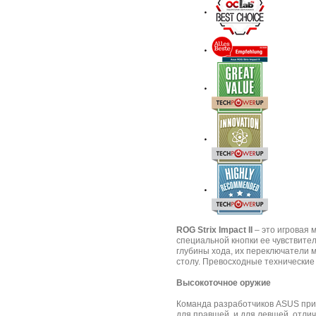
ROG Strix Impact II
– это игровая
специальной кнопки ее чувствит
глубины хода, их переключатели 
столу. Превосходные технические
Высокоточное оружие
Команда разработчиков ASUS прив
для правшей, и для левшей, отлич