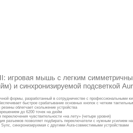
 II: игровая мышь с легким симметричн
юйм) и синхронизируемой подсветкой Au
ичной формы, разработанный в сотрудничестве с профессиональными к
еспечивает быстрое срабатывание основных кнопок с четким тактильны
й резины облегчает скольжение устройства
азрешением до 6200 точек на дюйм
 переключения чувствительности «на лету» (четыре уровня)
ция разъемов позволяет подбирать переключатели с нужным усилием н
a Sync, синхронизируемая с другими Aura-совместимыми устройствами