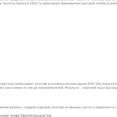
ду. Частота опроса в 1000 Гц гарантирует максимально быстрый отклик устр
трее она срабатывает, поэтому в основных кнопках мыши ROG Strix Impact I
т расстояние от них до переключателей. Результат – короткий ход и быстры
 мягкой резины с гладкой отделкой, поэтому он меньше трется о поверхность