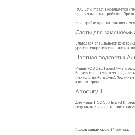
ROG Strix Impact II оснащается 
профилями с настройками. При эт
* Настройки чувствительности мож
Благодаря специальной конструкц
уровень сопротивления кнопок на
Мышь ROG Strix Impact II – это я
бесчисленного множества цветовы
(технология Aura Sync). Заданны
компьютерам.
Для мыши ROG Strix Impact II пре
визуальные эффекты подсветки Au
Гарантийный срок:
24 месяца.