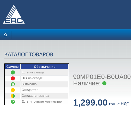
Символ
Обозначение
Есть на складе
90MP01E0-B0UA00: 
Нет на складе
Наличие:
Выписано
Ожидается
Ожидается завтра
1,299.00
Есть, уточните количество
грн. с НДС