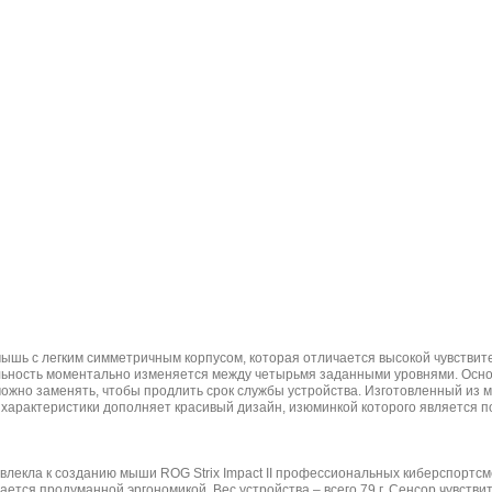
 мышь с легким симметричным корпусом, которая отличается высокой чувстви
ельность моментально изменяется между четырьмя заданными уровнями. Ос
можно заменять, чтобы продлить срок службы устройства. Изготовленный из 
 характеристики дополняет красивый дизайн, изюминкой которого является 
лекла к созданию мыши ROG Strix Impact II профессиональных киберспортсм
ается продуманной эргономикой. Вес устройства – всего 79 г. Сенсор чувст