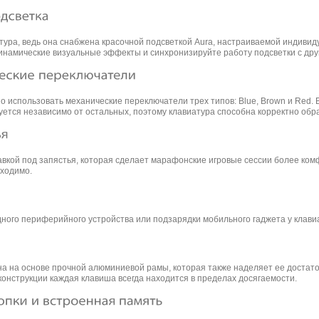
атура, ведь она снабжена красочной подсветкой Aura, настраиваемой индиви
динамические визуальные эффекты и синхронизируйте работу подсветки с др
о использовать механические переключатели трех типов: Blue, Brown и Red. 
ется независимо от остальных, поэтому клавиатура способна корректно об
авкой под запястья, которая сделает марафонские игровые сессии более ко
бходимо.
ного периферийного устройства или подзарядки мобильного гаджета у клавиа
а на основе прочной алюминиевой рамы, которая также наделяет ее достато
конструкции каждая клавиша всегда находится в пределах досягаемости.