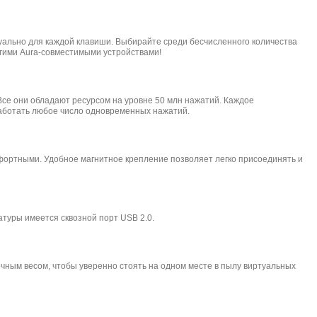
дуально для каждой клавиши. Выбирайте среди бесчисленного количества
угими Aura-совместимыми устройствами!
Все они обладают ресурсом на уровне 50 млн нажатий. Каждое
работать любое число одновременных нажатий.
мфортными. Удобное магнитное крепление позволяет легко присоединять и
туры имеется сквозной порт USB 2.0.
чным весом, чтобы уверенно стоять на одном месте в пылу виртуальных