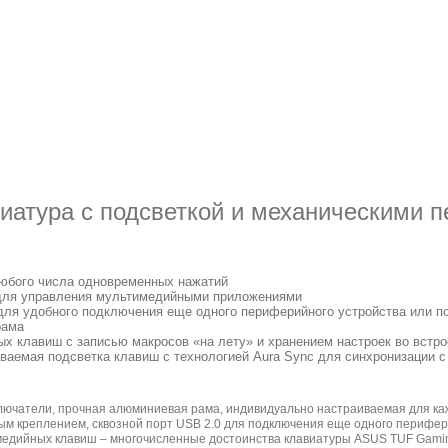
иатура с подсветкой и механическими 
любого числа одновременных нажатий
для управления мультимедийными приложениями
 для удобного подключения еще одного периферийного устройства или п
рама
х клавиш с записью макросов «на лету» и хранением настроек во встро
ваемая подсветка клавиш с технологией Aura Sync для синхронизации с
ючатели, прочная алюминиевая рама, индивидуально настраиваемая для каж
ным креплением, сквозной порт USB 2.0 для подключения еще одного перифер
медийных клавиш – многочисленные достоинства клавиатуры ASUS TUF Gamin