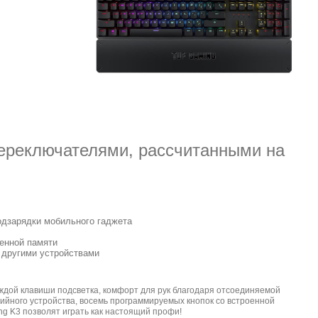
переключателями, рассчитанными на
одзарядки мобильного гаджета
енной памяти
 другими устройствами
дой клавиши подсветка, комфорт для рук благодаря отсоединяемой
ийного устройства, восемь программируемых кнопок со встроенной
g K3 позволят играть как настоящий профи!