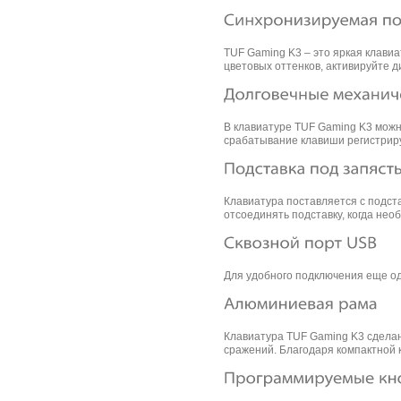
TUF Gaming K3 – это яркая клави
цветовых оттенков, активируйте 
В клавиатуре TUF Gaming K3 можн
срабатывание клавиши регистриру
Клавиатура поставляется с подст
отсоединять подставку, когда нео
Для удобного подключения еще од
Клавиатура TUF Gaming K3 сделан
сражений. Благодаря компактной 