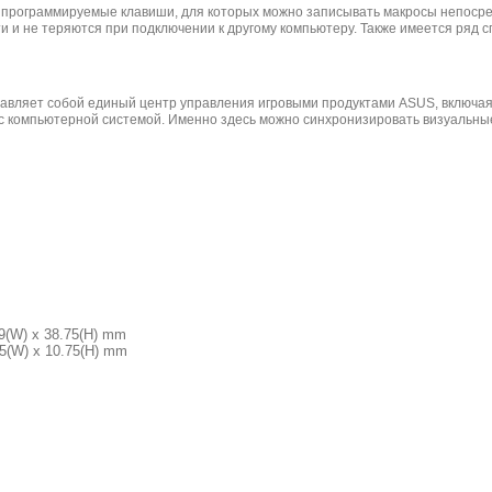
 программируемые клавиши, для которых можно записывать макросы непосре
и и не теряются при подключении к другому компьютеру. Также имеется ря
авляет собой единый центр управления игровыми продуктами ASUS, включая
 с компьютерной системой. Именно здесь можно синхронизировать визуальны
.9(W) x 38.75(H) mm
.95(W) x 10.75(H) mm