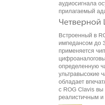
аудиосигнала ос
прилагаемый ада
Встроенный в RO
импедансом до 3
применяется чип
цифроаналоговых
определенную ча
ультравысокие 
обладает впечат
с ROG Clavis вы
реалистичным и 