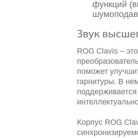
функций (в
шумоподавл
ROG Clavis – э
преобразовател
поможет улучшит
гарнитуры. В не
поддерживается
интеллектуальн
Корпус ROG Clav
синхронизируемо