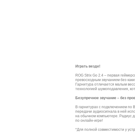
Играть везде!
ROG Strix Go 2.4 – первая гейме
превосходным звучанием без каких
Гарнитура отличается малым вес
технологией шумоподавления, кот
Безупречное звучание – без про
В гарнитурах с подключением по B
передачи аудиосигнала в ней испо
на обычном компьютере. Радиус д
по онлайн-игре!
*Для полной совместимости у уст