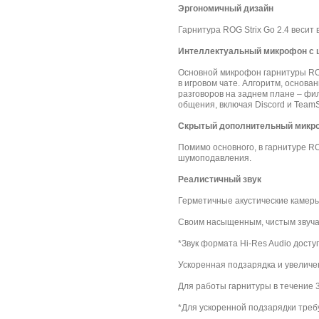
Эргономичный дизайн
Гарнитура ROG Strix Go 2.4 весит 
Интеллектуальный микрофон с
Основной микрофон гарнитуры ROG
в игровом чате. Алгоритм, основа
разговоров на заднем плане – фи
общения, включая Discord и Team
Скрытый дополнительный микр
Помимо основного, в гарнитуре R
шумоподавления.
Реалистичный звук
Герметичные акустические камер
Своим насыщенным, чистым звуча
*Звук формата Hi-Res Audio дост
Ускоренная подзарядка и увелич
Для работы гарнитуры в течение 
*Для ускоренной подзарядки треб