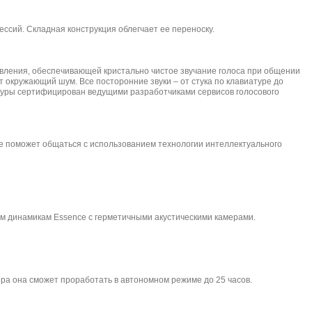
сессий. Складная конструкция облегчает ее переноску.
вления, обеспечивающей кристально чистое звучание голоса при общении
т окружающий шум. Все посторонние звуки – от стука по клавиатуре до
туры сертифицирован ведущими разработчиками сервисов голосового
же поможет общаться с использованием технологии интеллектуального
м динамикам Essence с герметичными акустическими камерами.
ора она сможет проработать в автономном режиме до 25 часов.