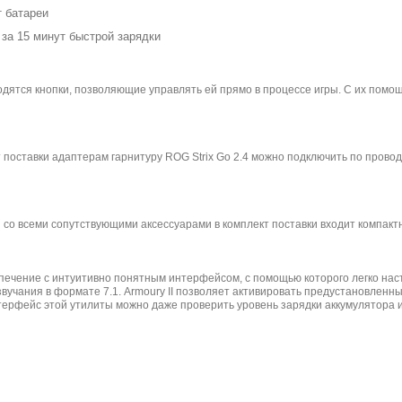
 батареи
за 15 минут быстрой зарядки
одятся кнопки, позволяющие управлять ей прямо в процессе игры. С их помо
 поставки адаптерам гарнитуру ROG Strix Go 2.4 можно подключить по пров
 со всеми сопутствующими аксессуарами в комплект поставки входит компакт
спечение с интуитивно понятным интерфейсом, с помощью которого легко нас
вучания в формате 7.1. Armoury II позволяет активировать предустановленн
терфейс этой утилиты можно даже проверить уровень зарядки аккумулятора и