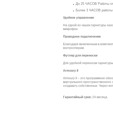
До 25 ЧАСОВ Работы от
Более 3 ЧАСОВ работы 
Удобное управление
На одной из чашек гарнитуры нах
микрофон.
Проводное подключение
Благодаря включенным в комплект
контроллерам.
Футляр для переноски
Для удобной переноски гарнитуры
Armoury II
Armoury II – это программное обе
виртуального пространственного з
создавать собственные. Через ин
Гарантийный срок:
24 месяца.