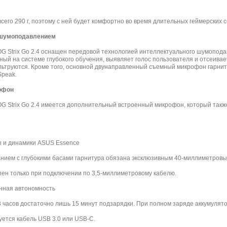
всего 290 г, поэтому с ней будет комфортно во время длительных геймерских 
 шумоподавлением
 Strix Go 2.4 оснащен передовой технологией интеллектуального шумопода
нный на системе глубокого обучения, выявляет голос пользователя и отсеивае
льтруются. Кроме того, основной двунаправленный съемный микрофон гарни
Speak.
офон
OG Strix Go 2.4 имеется дополнительный встроенный микрофон, который так
ы и динамики ASUS Essence
нием с глубокими басами гарнитура обязана эксклюзивным 40-миллиметровы
упен только при подключении по 3,5-миллиметровому кабелю.
енная автономность
3 часов достаточно лишь 15 минут подзарядки. При полном заряде аккумулят
уется кабель USB 3.0 или USB-C.