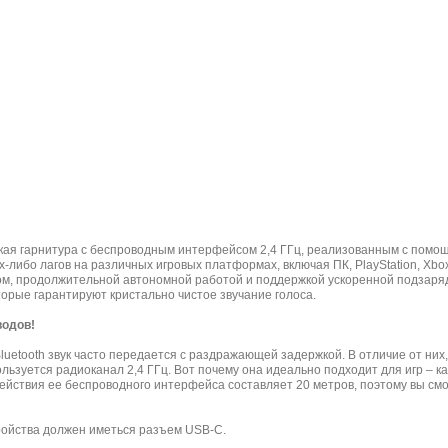
рская гарнитура с беспроводным интерфейсом 2,4 ГГц, реализованным с пом
-либо лагов на различных игровых платформах, включая ПК, PlayStation, Xbox
ом, продолжительной автономной работой и поддержкой ускоренной подзаря
орые гарантируют кристально чистое звучание голоса.
водов!
luetooth звук часто передается с раздражающей задержкой. В отличие от них,
льзуется радиоканал 2,4 ГГц. Вот почему она идеально подходит для игр – ка
ействия ее беспроводного интерфейса составляет 20 метров, поэтому вы смо
ройства должен иметься разъем USB-C.