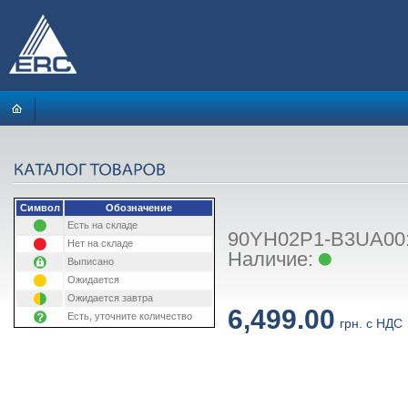
Символ
Обозначение
Есть на складе
90YH02P1-B3UA00: 
Нет на складе
Наличие:
Выписано
Ожидается
Ожидается завтра
6,499.00
Есть, уточните количество
грн. с НДС