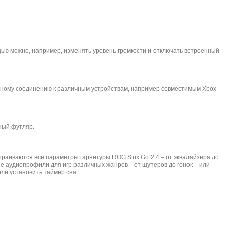
щью можно, например, изменять уровень громкости и отключать встроенный
одному соединению к различным устройствам, например совместимым Xbox-
ный футляр.
траиваются все параметры гарнитуры ROG Strix Go 2.4 – от эквалайзера до
ые аудиопрофили для игр различных жанров – от шутеров до гонок – или
ли установить таймер сна.