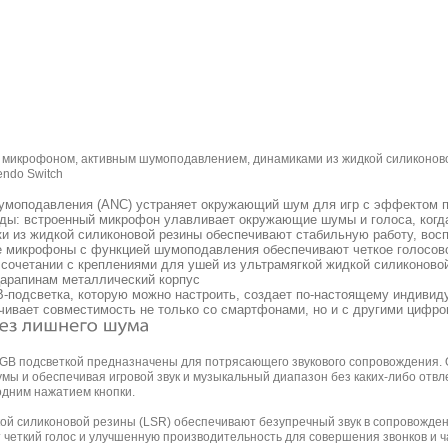
 с микрофоном, активным шумоподавлением, динамиками из жидкой силиконо
endo Switch
шумоподавления (ANC) устраняет окружающий шум для игр с эффектом 
ы: встроенный микрофон улавливает окружающие шумы и голоса, когда 
и из жидкой силиконовой резины обеспечивают стабильную работу, вос
 микрофоны с функцией шумоподавления обеспечивают четкое голосов
 сочетании с креплениями для ушей из ультрамягкой жидкой силиконово
царапинам металлический корпус
-подсветка, которую можно настроить, создает по-настоящему индивид
ивает совместимость не только со смартфонами, но и с другими цифров
 RGB подсветкой предназначены для потрясающего звукового сопровождения.
ы и обеспечивая игровой звук и музыкальный диапазон без каких-либо отв
дним нажатием кнопки.
й силиконовой резины (LSR) обеспечивают безупречный звук в сопровожден
четкий голос и улучшенную производительность для совершения звонков и ча