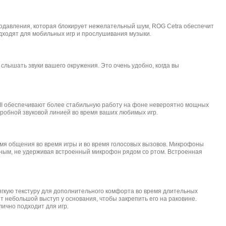
одавления, которая блокирует нежелательный шум, ROG Cetra обеспечит
одходят для мобильных игр и прослушивания музыки.
слышать звуки вашего окружения. Это очень удобно, когда вы
 II обеспечивают более стабильную работу на фоне невероятно мощных
робной звуковой линией во время ваших любимых игр.
мя общения во время игры и во время голосовых вызовов. Микрофоны
нным, не удерживая встроенный микрофон рядом со ртом. Встроенная
гкую текстуру для дополнительного комфорта во время длительных
т небольшой выступ у основания, чтобы закрепить его на раковине.
ично подходит для игр.