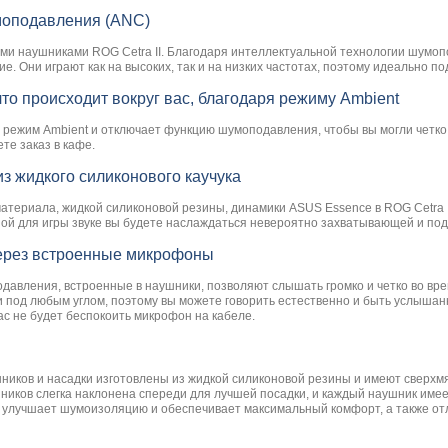
моподавления (ANC)
ми наушниками ROG Cetra II. Благодаря интеллектуальной технологии шумоп
. Они играют как на высоких, так и на низких частотах, поэтому идеально п
что происходит вокруг вас, благодаря режиму Ambient
 режим Ambient и отключает функцию шумоподавления, чтобы вы могли четко 
те заказ в кафе.
з жидкого силиконового каучука
атериала, жидкой силиконовой резины, динамики ASUS Essence в ROG Cetra
ой для игры звуке вы будете наслаждаться невероятно захватывающей и под
через встроенные микрофоны
авления, встроенные в наушники, позволяют слышать громко и четко во вре
и под любым углом, поэтому вы можете говорить естественно и быть услыша
вас не будет беспокоить микрофон на кабеле.
и
иков и насадки изготовлены из жидкой силиконовой резины и имеют сверхмя
ников слегка наклонена спереди для лучшей посадки, и каждый наушник имее
I улучшает шумоизоляцию и обеспечивает максимальный комфорт, а также отл