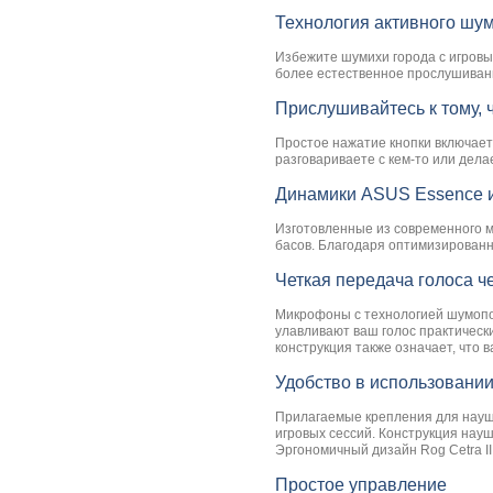
Технология активного шу
Избежите шумихи города с игровы
более естественное прослушивание
Прислушивайтесь к тому, 
Простое нажатие кнопки включает
разговариваете с кем-то или делае
Динамики ASUS Essence и
Изготовленные из современного м
басов. Благодаря оптимизированн
Четкая передача голоса 
Микрофоны с технологией шумопод
улавливают ваш голос практическ
конструкция также означает, что 
Удобство в использовани
Прилагаемые крепления для наушн
игровых сессий. Конструкция науш
Эргономичный дизайн Rog Cetra I
Простое управление