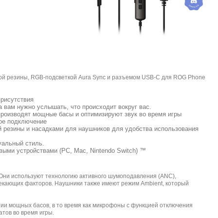
вой резины, RGB-подсветкой Aura Sync и разъемом USB-C для ROG Phone
присутствия
вам нужно услышать, что происходит вокруг вас.
производят мощные басы и оптимизируют звук во время игры
ое подключение
й резины и насадками для наушников для удобства использования
уальный стиль.
ыми устройствами (PC, Mac, Nintendo Switch) ™
 Они используют технологию активного шумоподавления (ANC),
лекающих факторов. Наушники также имеют режим Ambient, который
ии мощных басов, в то время как микрофоны с функцией отключения
тов во время игры.