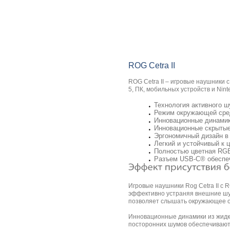
ROG Cetra II
ROG Cetra II – игровые наушники
5, ПК, мобильных устройств и Nint
Технология активного 
Режим окружающей сред
Инновационные динамик
Инновационные скрытые
Эргономичный дизайн в
Легкий и устойчивый к 
Полностью цветная RGB
Разъем USB-C® обеспеч
Игровые наушники Rog Cetra II с
эффективно устраняя внешние шум
позволяет слышать окружающее о
Инновационные динамики из жидко
посторонних шумов обеспечивают 