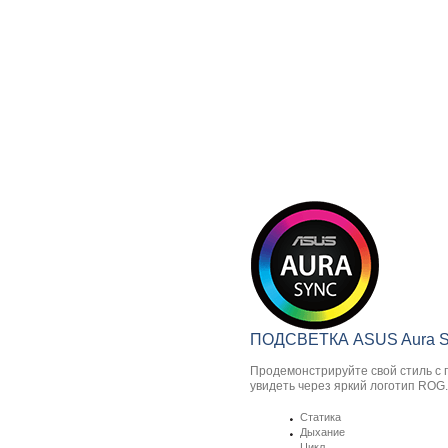
ПОДСВЕТКА ASUS Aura S
Продемонстрируйте свой стиль с 
увидеть через яркий логотип ROG
Статика
Дыхание
Цикл