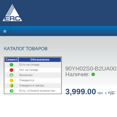
Символ
Обозначение
Есть на складе
90YH02S0-B2UA00: 
Нет на складе
Наличие:
Выписано
Ожидается
Ожидается завтра
3,999.00
Есть, уточните количество
грн. с НДС