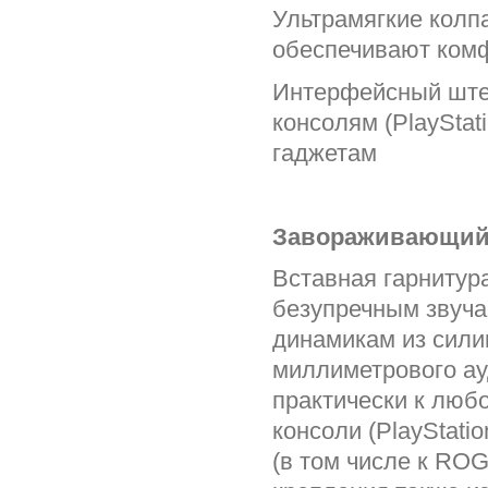
Ультрамягкие колп
обеспечивают ком
Интерфейсный штек
консолям (PlayStat
гаджетам
Завораживающий 
Вставная гарнитура
безупречным звуч
динамикам из сили
миллиметрового ау
практически к люб
консоли (PlayStatio
(в том числе к RO